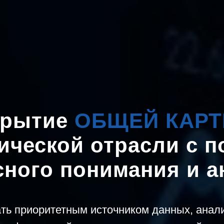
крытие
ОБЩЕЙ КАР
тической отрасли с 
сного понимания и а
ать приоритетным источником данных, анал