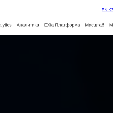
EN
K
lytics
Аналитика
EXia Платформа
Масштаб
М