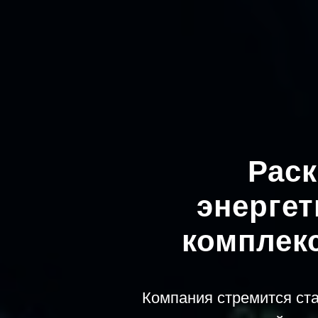
Рас
энерге
комплек
Компания стремится ст