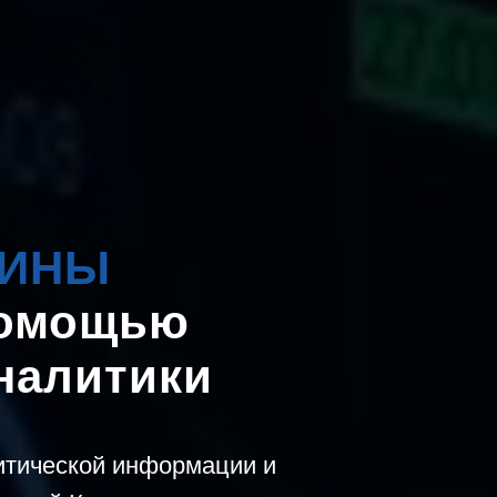
ТИНЫ
помощью
налитики
итической информации и